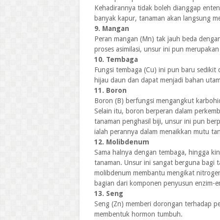
Kehadirannya tidak boleh dianggap enten
banyak kapur, tanaman akan langsung m
9. Mangan
Peran mangan (Mn) tak jauh beda dengan
proses asimilasi, unsur ini pun merupak
10. Tembaga
Fungsi tembaga (Cu) ini pun baru sediki
hijau daun dan dapat menjadi bahan utam
11. Boron
Boron (B) berfungsi mengangkut karbohi
Selain itu, boron berperan dalam perke
tanaman penghasil biji, unsur ini pun be
ialah perannya dalam menaikkan mutu t
12. Molibdenum
Sama halnya dengan tembaga, hingga kini
tanaman. Unsur ini sangat berguna bagi 
molibdenum membantu mengikat nitrogen 
bagian dari komponen penyusun enzim-en
13. Seng
Seng (Zn) memberi dorongan terhadap p
membentuk hormon tumbuh.