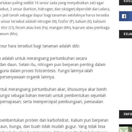
SOSI
erlukan paling sedikit 16 unsur (ada yang menyebutkan zat) agar
but, 3 unsur (karbon, hidrogen, dan oksigen) diperoleh dari udara,
h. Jadi tanah sebagai dapur bagi tanaman setidaknya harus tersedia
ur tersebut adalah nitrogen (N), fosfor (P), kalium (K), kalsium
, klor (Cl), ferum atau besi (Fe), mangan (Mn), kuprum atau pembaga
denum (Mo).
SILA
sur hara tersebut bagi tanaman adalah sbb:
n adalah untuk merangsang pertumbuhan secara
an daun. Selain itu, nitrogen pun berperan penting dalam
na dalam proses fotosintesis. Fungsi lainnya ialah
persenyawaan organik lainnya.
untuk merangsang pertumbuhan akar, khususnya akar benih
rfungsi sebagai bahan mentah untuk pembentukan sejumlah
an pernapasan; serta mempercepat pembungaan, pemasalan
INFO
 pembentukan protein dan karbohidrat. Kalium pun berperan
un, bunga, dan buah tidak mudah gugur. Yang tidak bisa