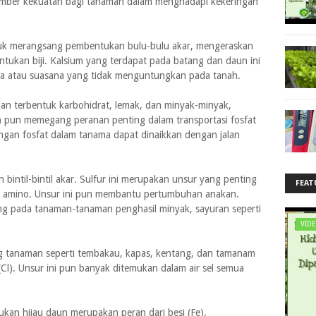
umber kekuatan bagi tanaman dalam menghadapi kekeringan
tuk merangsang pembentukan bulu-bulu akar, mengeraskan
ukan biji. Kalsium yang terdapat pada batang dan daun ini
wa atau suasana yang tidak menguntungkan pada tanah.
dan terbentuk karbohidrat, lemak, dan minyak-minyak,
pun memegang peranan penting dalam transportasi fosfat
gan fosfat dalam tanama dapat dinaikkan dengan jalan
bintil-bintil akar. Sulfur ini merupakan unsur yang penting
FEAT
am amino. Unsur ini pun membantu pertumbuhan anakan.
ing pada tanaman-tanaman penghasil minyak, sayuran seperti
VID
ng tanaman seperti tembakau, kapas, kentang, dan tamanam
Cl). Unsur ini pun banyak ditemukan dalam air sel semua
an hijau daun merupakan peran dari besi (Fe).