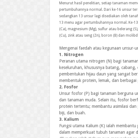
Menurut hasil penelitian, setiap tanaman mem
pertumbuhannya normal. Dari ke-16 unsur terse
sedangkan 13 unsur lagi disediakan oleh tana
13 menu agar pertumbuhannya normal. Ke-13 uns
(Ca), magnesium (Mg), sulfur atau belerang (S)
(Cu), zink atau seng (Zn), boron (B) dan molib
Mengenai faedah atau kegunaan unsur-un
1. Nitrogen
Peranan utama nitrogen (N) bagi tanama
keseluruhan, khususnya batang, cabang, d
pembentukan hijau daun yang sangat bergu
membentuk protein, lemak, dan berbagai 
2. Fosfor
Unsur fosfor (P) bagi tanaman berguna 
dan tanaman muda. Selain itu, fosfor be
protein tertentu; membantu asimilasi d
biji, dan buah.
3. Kalium
Fungsi utama Kalium (K) ialah membantu
dalam memperkuat tubuh tanaman agar da