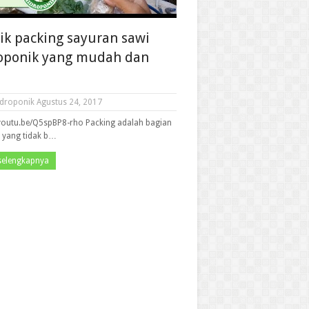
ik packing sayuran sawi
oponik yang mudah dan
droponik
Agustus 24, 2017
/youtu.be/Q5spBP8-rho Packing adalah bagian
s yang tidak b…
selengkapnya