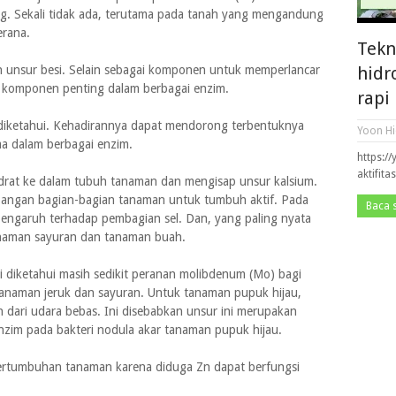
g. Sekali tidak ada, terutama pada tanah yang mengandung
erana.
Tekn
hidr
 unsur besi. Selain sebagai komponen untuk memperlancar
an komponen penting dalam berbagai enzim.
rapi
t diketahui. Kehadirannya dapat mendorong terbentuknya
Yoon Hi
a dalam berbagai enzim.
https:/
aktifita
drat ke dalam tubuh tanaman dan mengisap unsur kalsium.
mbangan bagian-bagian tanaman untuk tumbuh aktif. Pada
Baca 
rpengaruh terhadap pembagian sel. Dan, yang paling nyata
anaman sayuran dan tanaman buah.
 diketahui masih sedikit peranan molibdenum (Mo) bagi
tanaman jeruk dan sayuran. Untuk tanaman pupuk hijau,
dari udara bebas. Ini disebabkan unsur ini merupakan
zim pada bakteri nodula akar tanaman pupuk hijau.
ertumbuhan tanaman karena diduga Zn dapat berfungsi