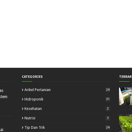
CATEGORIES
TERBAR
Arikel Pertanian
24
as
stem
Hidroponik
31
Kesehatan
2
Nutrisi
3
Tip Dan Trik
24
ai