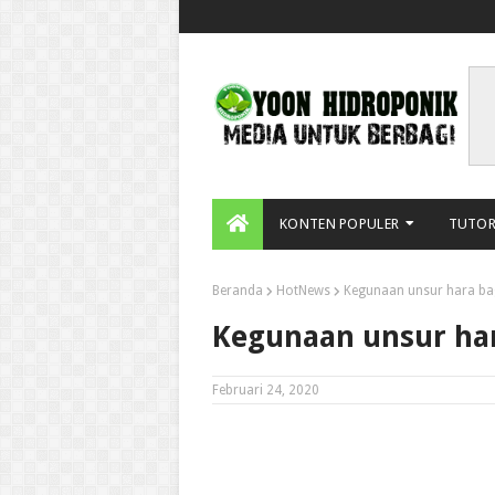
KONTEN POPULER
TUTOR
Beranda
HotNews
Kegunaan unsur hara ba
Kegunaan unsur ha
Februari 24, 2020