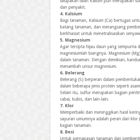
dilupakan ialah Kalium pun merupakan s
dan penyakit.
4. Kalsium
Bagi tanaman, Kalsium (Ca) bertugas un
batang tanaman, dan merangsang pembent
berkhasiat untuk menetralisasikan senya
5. Magnesium
Agar tercipta hijau daun yang sempurna 
magnesiumlah biangnya. Magnesium (Mg) 
dalam tanaman. Dengan demikian, kandun
menambah unsur magnesium.
6. Belerang
Belerang (S) berperan dalam pembentukan 
dalam beberapa jenis protein seperti as
Selain itu, sulfur merupakan bagian pent
cabai, kubis, dan lain-lain.
7. Klor
Memperbaiki dan meninggikan hasil keri
sayuran umumnya adalah peran dari klor (
bagian tanaman.
8. Besi
Untuk pernapasan tanaman dan pembentuk